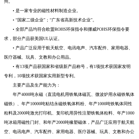
州。
• 是一家专业的磁性材料制造企业。
• “国家二级企业”；“广东省高新技术企业”。
• 全部产品均符合欧盟ROHS环保指令和挪威POHS环保指令要
求，部分产品获美国UL认证。
• 产品广泛应用于航天航空、电讯电声、汽车配件、家用电器、
医疗器械、玩具、文教和办公用品。
• 有13项产品获国家和省级新产品称号，有1项技术获国家发明
专利，10项技术获国家实用新型专利。
主要产品及生产能力为：
年产4000吨永磁（直流电机用铁氧体磁瓦、微波炉用永磁铁氧体
磁铁）、年产10000吨粘结永磁铁氧体料粉、年产1000吨铁氧体同性
粒料及2000吨激光打印机、复印机用异性注塑铁氧体粒料、年产1000
吨冰箱用磁性门封、和年产2000吨橡塑磁体，产品广泛应用于航天航
空、电讯电声、汽车配件、家用电器、医疗器械、玩具、文教和办公