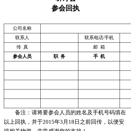
参会回执
公司名称
联系人
联系电话
/
手机
传
真
邮
箱
参会人员
职
务
手
机
备注：
请将要参会人员的姓名及手机号码填在
以上回执，并于
2015
年
3
月
18
日之前回传，以便安