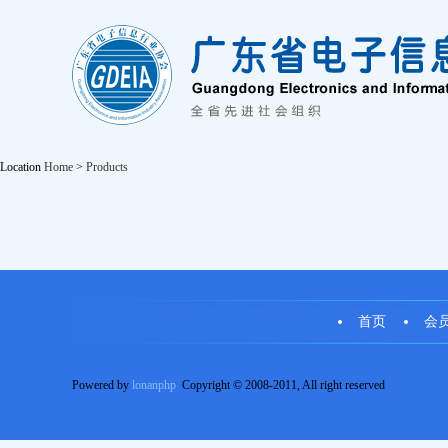
Location
Home
>
Products
首页
会
Powered by
lonanphp
Copyright © 2008-2011, All right reserved